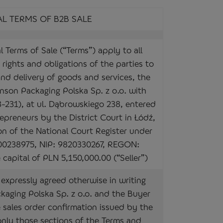
L TERMS OF B2B SALE
 Terms of Sale (“Terms”) apply to all
 rights and obligations of the parties to
and delivery of goods and services, the
inson Packaging Polska Sp. z o.o. with
3-231), at ul. Dąbrowskiego 238, entered
repreneurs by the District Court in Łódź,
on of the National Court Register under
0238975, NIP: 9820330267, REGON:
capital of PLN 5,150,000.00 (“Seller”)
 expressly agreed otherwise in writing
aging Polska Sp. z o.o. and the Buyer
 sales order confirmation issued by the
 only those sections of the Terms and