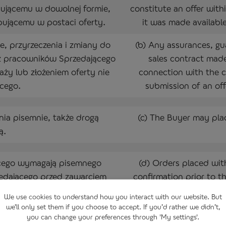
ującemu w dowolnej formie,
constitute an offer with
pującemu w postaci oferty.
it was made available
e, przyrzeczenia i zmiany do
(b) Any assurances, gu
z pracowników Sprzedającego
sales contract made
y lub złożeniem oferty nie
connection with the c
cego.
submission of an offe
ia pisemnie, także drogą
(c) The Buyer may place
ą.
ącego wymagają pisemnego
(d) Orders placed with
edającego przed zawarciem
confirmation prior to t
 niepotwierdzone przez
not confirmed by the Sel
We use
cookies
to understand how you interact with our website. But
cznie złożone. Potwierdzenie
placed. The order conf
we’ll only set them if you choose to accept. If you’d rather we didn’t,
zną. Kolejne zapotrzebowanie
Subsequent demand for
you can change your preferences through 'My settings'.