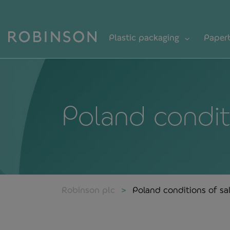
Plastic packaging
Paper
Poland condit
Robinson plc
Poland conditions of sa