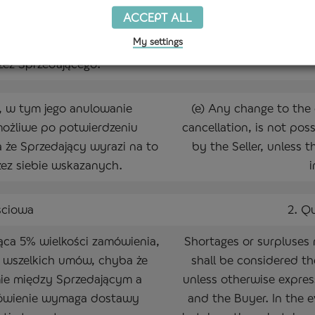
po potwierdzeniu zamówienia
order has been confirm
ACCEPT ALL
e jako niewiążące umownie
non-contractual addition
My settings
dostarczone, o ile zostanie
that it is addi
ez Sprzedającego.
, w tym jego anulowanie
(e) Any change to the o
 możliwe po potwierdzeniu
cancellation, is not pos
 że Sprzedający wyrazi na to
by the Seller, unless t
ez siebie wskazanych.
i
ściowa
2. Qu
ąca 5% wielkości zamówienia,
Shortages or surpluses 
ę wszelkich umów, chyba że
shall be considered th
mie między Sprzedającym a
unless otherwise expres
ówienie wymaga dostawy
and the Buyer. In the e