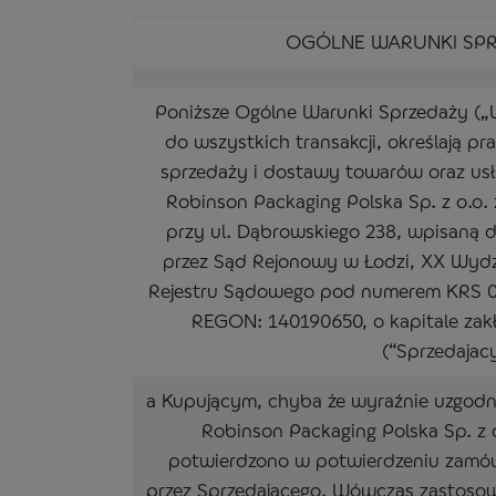
OGÓLNE WARUNKI SPR
Poniższe Ogólne Warunki Sprzedaży („
do wszystkich transakcji, określają p
sprzedaży i dostawy towarów oraz usł
Robinson Packaging Polska Sp. z o.o. 
przy ul. Dąbrowskiego 238, wpisaną d
przez Sąd Rejonowy w Łodzi, XX Wyd
Rejestru Sądowego pod numerem KRS 0
REGON: 140190650, o kapitale zak
(“Sprzedajac
a Kupującym, chyba że wyraźnie uzgodni
Robinson Packaging Polska Sp. z o
potwierdzono w potwierdzeniu zamó
przez Sprzedającego. Wówczas zastosowa