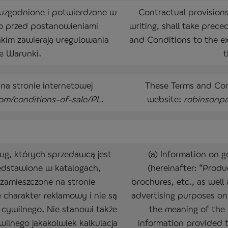
uzgodnione i potwierdzone w
Contractual provisions
o przed postanowieniami
writing, shall take prec
akim zawierają uregulowania
and Conditions to the ex
ze Warunki.
t
na stronie internetowej
These Terms and Cond
om/conditions-of-sale/PL.
website:
robinsonpa
ług, których sprzedawcą jest
(a) Information on g
zedstawione w katalogach,
(hereinafter: “Produ
e zamieszczone na stronie
brochures, etc., as well 
 charakter reklamowy i nie są
advertising purposes on
cywilnego. Nie stanowi także
the meaning of the 
ilnego jakakolwiek kalkulacja
information provided 