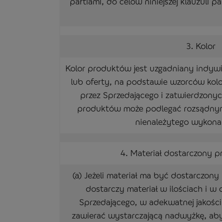
partiami, do celów niniejszej klauzuli p
3. Kolor
Kolor produktów jest uzgadniany indywi
lub oferty, na podstawie wzorców kol
przez Sprzedającego i zatwierdzonyc
produktów może podlegać rozsądnym
nienależytego wykon
4. Materiał dostarczony p
(a) Jeżeli materiał ma być dostarczon
dostarczy materiał w ilościach i 
Sprzedającego, w adekwatnej jakości
zawierać wystarczającą nadwyżkę, aby