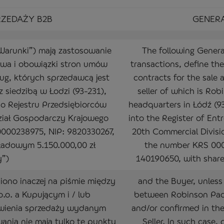
ZEDAŻY B2B
GENERA
Warunki”) mają zastosowanie
The following General
rawa i obowiązki stron umów
transactions, define the
ug, których sprzedawcą jest
contracts for the sale 
z siedzibą w Łodzi (93-231),
seller of which is Rob
o Rejestru Przedsiębiorców
headquarters in Łódź (9
ział Gospodarczy Krajowego
into the Register of Ent
000238975, NIP: 9820330267,
20th Commercial Divisi
ładowym 5.150.000,00 zł
the number KRS 000
y”)
140190650, with share 
ono inaczej na piśmie między
and the Buyer, unless
.o. a Kupującym i / lub
between Robinson Pack
wienia sprzedaży wydanym
and/or confirmed in the
nia nie mają tylko te punkty
Seller. In such case,