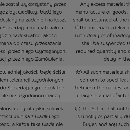
nie został wykorzystany przez
Any excess material t
ądź był wadliwy, bądź jego
manufacture of goods, w
desłany na żądanie i na koszt
shall be returned at the
a Sprzedającemu materiału w
If the material is delive
bądź nieadekwatnej jakości
with delay or of inadeq
ymana do czasu przekazania
shall be suspended unt
kości przez niego wymaganych,
required quantity and q
zacji przez niego Zamówienia.
delay in th
wiedniej jakości, będą ściśle
(b) All such materials sh
niem tolerancji uzgodnionych
conform to specificat
 do Sprzedającego bezpłatnie
between the parties, and
ile nie uzgodniono inaczej.
charge in a manufactur
lności z tytułu jakiejkolwiek
(c) The Seller shall not 
części wynika z wadliwego
is wholly or partially d
cego, a każda taka wada nie
Buyer, and any such 