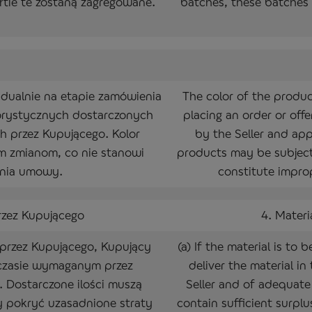
artie te zostaną zagregowane.
batches, these batches 
dualnie na etapie zamówienia
The color of the product
orystycznych dostarczonych
placing an order or off
h przez Kupującego. Kolor
by the Seller and ap
 zmianom, co nie stanowi
products may be subject
ania umowy.
constitute impro
rzez Kupującego
4. Materi
y przez Kupującego, Kupujący
(a) If the material is to
w czasie wymaganym przez
deliver the material i
. Dostarczone ilości muszą
Seller and of adequate
 pokryć uzasadnione straty
contain sufficient surpl