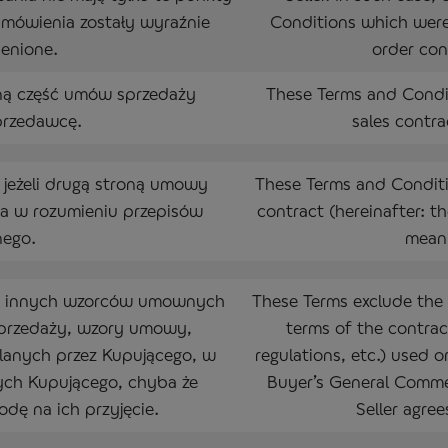
mówienia zostały wyraźnie
Conditions which were
enione.
order con
lną część umów sprzedaży
These Terms and Condit
przedawcę.
sales contra
 jeżeli drugą stroną umowy
These Terms and Conditio
rca w rozumieniu przepisów
contract (hereinafter: t
nego.
meani
nie innych wzorców umownych
These Terms exclude the 
sprzedaży, wzory umowy,
terms of the contrac
alanych przez Kupującego, w
regulations, etc.) used 
h Kupującego, chyba że
Buyer’s General Commer
dę na ich przyjęcie.
Seller agree